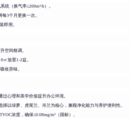
统（换气率≥200m³/h）。
，滤网每3个月更换一次。
即装即用。
提升空间格调。
㎡放置1-2盆。
）吸收异味。
通过心理和美学价值提升办公环境。
选择以绿萝、虎尾兰、吊兰为核心，兼顾净化能力与养护便利性。
OC浓度，确保≤0.08mg/m³（国标）。