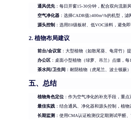
通风优先
：每日开窗15-30分钟，配合双向流新风系
空气净化器
：选择CADR值≥400m³/h的机型
源头控制
：选用E0级板材、低VOC涂料，避免
植物布局建议
2.
前台/会议室
：大型植物（如散尾葵、龟背竹）
办公区
：桌面小型植物（绿萝、吊兰）点缀，每10
茶水间/卫生间
：耐阴植物（虎尾兰、波士顿蕨
五、总结
植物角色定位
：作为空气净化的补充手段，重点
最佳实践
：结合通风、净化器和源头控制，植物
长期监测
：使用CMA认证检测仪定期测试甲醛、TV