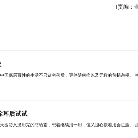
[责编：
欲
时中国底层百姓的生活不只贫穷落后，更伴随疾病以及无数的苛捐杂税。 
涂耳后试试
天囤货又没用完的防晒霜，想着继续用一用，但又担心接着用会烂脸。 