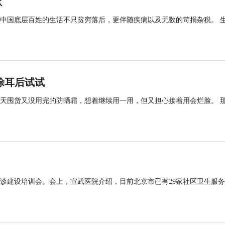
欲
时中国底层百姓的生活不只贫穷落后，更伴随疾病以及无数的苛捐杂税。 
涂耳后试试
天囤货又没用完的防晒霜，想着继续用一用，但又担心接着用会烂脸。 
诊建设培训会。会上，宣武医院介绍，目前北京市已有29家社区卫生服