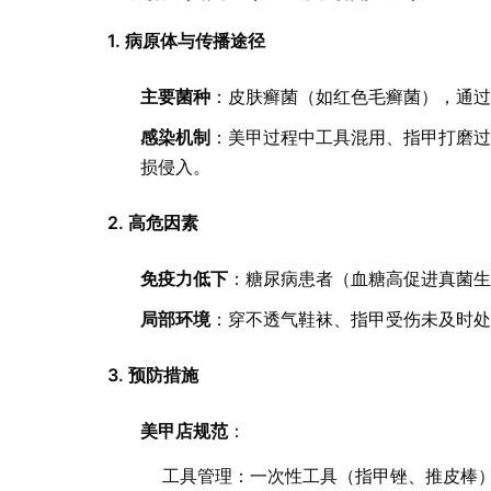
1. 病原体与传播途径
主要菌种
：皮肤癣菌（如红色毛癣菌），通
感染机制
：美甲过程中工具混用、指甲打磨过度
损侵入。
2. 高危因素
免疫力低下
：糖尿病患者（血糖高促进真菌
局部环境
：穿不透气鞋袜、指甲受伤未及时
3. 预防措施
美甲店规范
：
工具管理：一次性工具（指甲锉、推皮棒