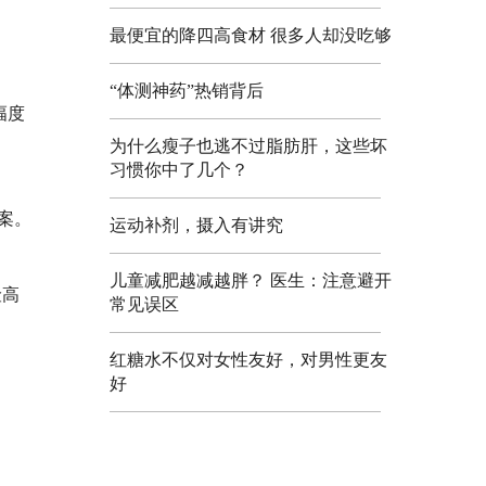
最便宜的降四高食材 很多人却没吃够
“体测神药”热销背后
幅度
为什么瘦子也逃不过脂肪肝，这些坏
习惯你中了几个？
案。
运动补剂，摄入有讲究
儿童减肥越减越胖？ 医生：注意避开
险高
常见误区
红糖水不仅对女性友好，对男性更友
好