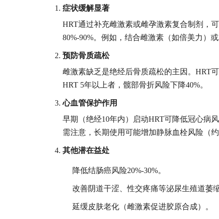
症状缓解显著
HRT通过补充雌激素或雌孕激素复合制剂，
80%-90%。例如，结合雌激素（如倍美力
预防骨质疏松
雌激素缺乏是绝经后骨质疏松的主因。HRT可
HRT 5年以上者，髋部骨折风险下降40%。
心血管保护作用
早期（绝经10年内）启动HRT可降低冠心病风
需注意，长期使用可能增加静脉血栓风险（约增
其他潜在益处
降低结肠癌风险20%-30%。
改善阴道干涩、性交疼痛等泌尿生殖道萎
延缓皮肤老化（雌激素促进胶原合成）。