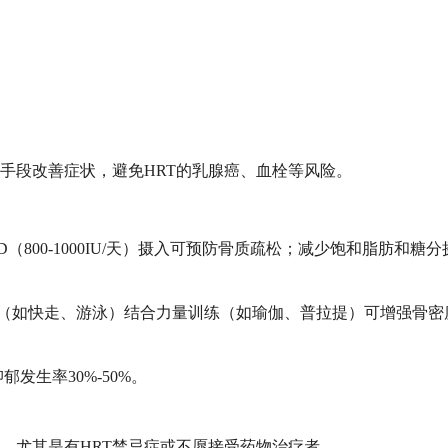
手段改善症状，避免HRT的乳腺癌、血栓等风险。
素D（800-1000IU/天）摄入可预防骨质疏松；减少饱和脂肪和糖
动（如快走、游泳）结合力量训练（如瑜伽、普拉提）可增强骨密
发生率30%-50%。
，尤其是有HRT禁忌症或不愿接受药物治疗者。