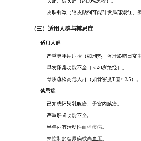
头痛、偏头痛（约10%患者）。
皮肤刺激（透皮贴剂可能引发局部潮红、
（三）适用人群与禁忌症
适用人群
：
严重更年期症状（如潮热、盗汗影响日常
早发卵巢功能不全（＜40岁绝经）。
骨质疏松高危人群（如骨密度T值≤-2.5）
禁忌症
：
已知或怀疑乳腺癌、子宫内膜癌。
严重肝肾功能不全。
半年内有活动性血栓疾病。
未控制的糖尿病或高血压。