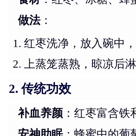
做法
：
红枣洗净，放入碗中
上蒸笼蒸熟，晾凉后
传统功效
2.
补血养颜
：红枣富含铁
安神助眠
：蜂蜜中的葡