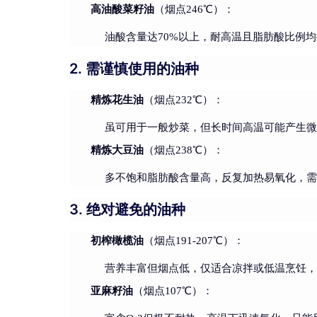
高油酸菜籽油
（烟点246℃）：
油酸含量达70%以上，耐高温且脂肪酸比例
2. 需谨慎使用的油种
精炼花生油
（烟点232℃）：
虽可用于一般炒菜，但长时间高温可能产生
精炼大豆油
（烟点238℃）：
多不饱和脂肪酸含量高，反复加热易氧化，
3. 绝对避免的油种
初榨橄榄油
（烟点191-207℃）：
营养丰富但烟点低，仅适合凉拌或低温烹饪
亚麻籽油
（烟点107℃）：