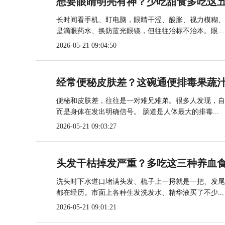
想要眼睛明亮有神？少吃甜食多吃这
长时间看手机、盯电脑，眼睛干涩、酸胀、视力模糊、
是滴眼药水、换防蓝光眼镜，但往往治标不治本。眼...
2026-05-21 09:04:50
经常便秘皮肤差？这碗通便排毒果蔬
便秘和皮肤差，往往是一对难兄难弟。很多人发现，自
而是身体在发出明确信号。 肠道是人体最大的排毒...
2026-05-21 09:03:27
头发干枯掉发严重？多吃这三种养血
洗头时下水道口堵满头发、梳子上一捋就是一把、发尾
都在经历。市面上各种生发洗发水、精华液买了不少...
2026-05-21 09:01:21