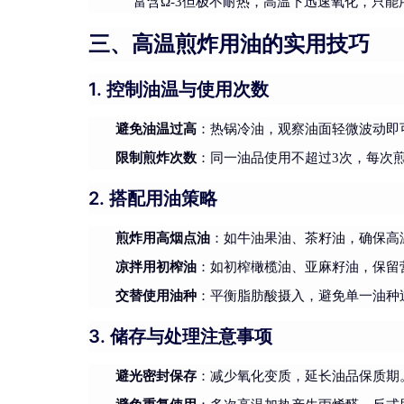
富含Ω-3但极不耐热，高温下迅速氧化，只能
三、高温煎炸用油的实用技巧
1. 控制油温与使用次数
避免油温过高
：热锅冷油，观察油面轻微波动即
限制煎炸次数
：同一油品使用不超过3次，每次
2. 搭配用油策略
煎炸用高烟点油
：如牛油果油、茶籽油，确保高
凉拌用初榨油
：如初榨橄榄油、亚麻籽油，保留
交替使用油种
：平衡脂肪酸摄入，避免单一油种
3. 储存与处理注意事项
避光密封保存
：减少氧化变质，延长油品保质期