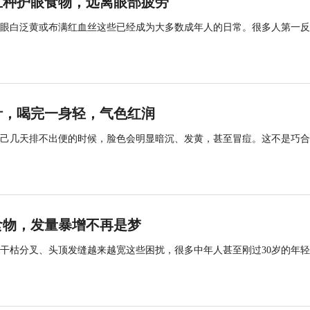
五种护眼食物，远离眼部疲劳
眼白泛黄或布满红血丝这些已经成为大多数成年人的日常。很多人第一反
汁，喝完一身轻，气色红润
己几天排不出便的时候，脸色会明显暗沉、发黄，甚至冒痘。这不是巧合
食物，发量暴增不再是梦
干枯分叉、头顶发缝越来越宽这些困扰，很多中年人甚至刚过30岁的年