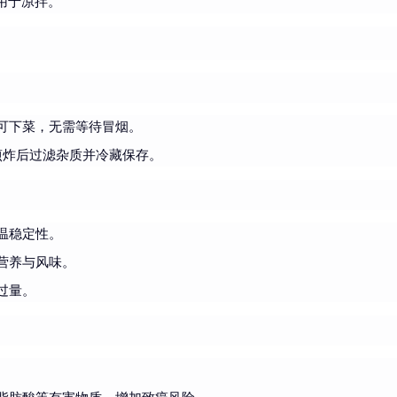
用于凉拌。
可下菜，无需等待冒烟。
煎炸后过滤杂质并冷藏保存。
温稳定性。
营养与风味。
过量。
。