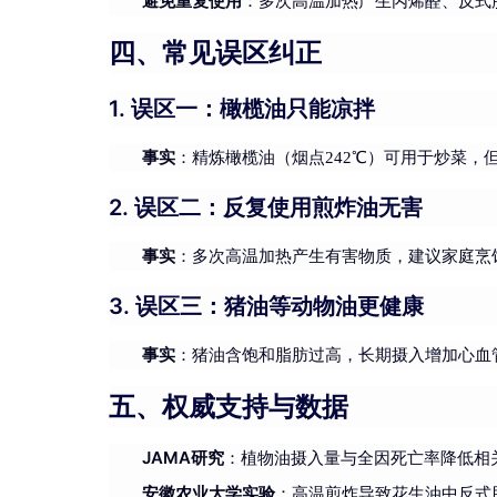
避免重复使用
：多次高温加热产生丙烯醛、反式
四、常见误区纠正
1. 误区一：橄榄油只能凉拌
事实
：精炼橄榄油（烟点242℃）可用于炒菜，
2. 误区二：反复使用煎炸油无害
事实
：多次高温加热产生有害物质，建议家庭烹
3. 误区三：猪油等动物油更健康
事实
：猪油含饱和脂肪过高，长期摄入增加心血
五、权威支持与数据
JAMA研究
：植物油摄入量与全因死亡率降低相
安徽农业大学实验
：高温煎炸导致花生油中反式