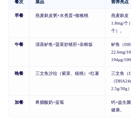
餐次
菜品
营养亮点
早餐
燕麦麸皮粥+水煮蛋+猕猴桃
燕麦麸皮（
1.8mg/
个）。
午餐
清蒸鲈鱼+菠菜炒猪肝+杂粮饭
鲈鱼（DHA
22.6mg
194μg/1
晚餐
三文鱼沙拉（紫菜、核桃）+红薯
三文鱼（DH
（DHA24
2.5g/30
加餐
希腊酸奶+蓝莓
钙+益生
健康。