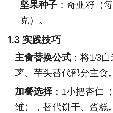
坚果种子
：奇亚籽（每
克）。
1.3 实践技巧
主食替换公式
：将1/3
薯、芋头替代部分主食
加餐选择
：1小把杏仁（
维），替代饼干、蛋糕