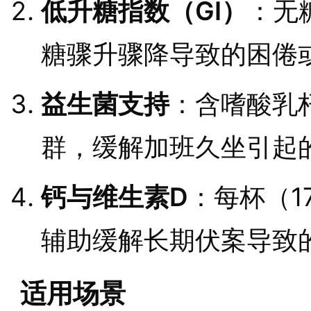
低升糖指数（GI）
：无
糖骤升骤降导致的困倦
益生菌支持
：含嗜酸乳
群，缓解加班久坐引起
钙与维生素D
：每杯（1
辅助缓解长期伏案导致
适用场景