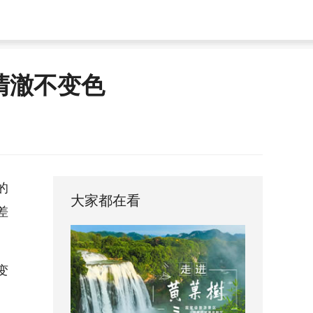
清澈不变色
的
大家都在看
差
变