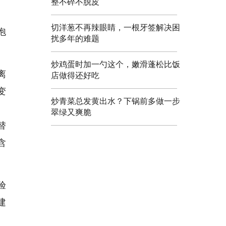
整不碎不脱皮
切洋葱不再辣眼睛，一根牙签解决困
泡
扰多年的难题
炒鸡蛋时加一勺这个，嫩滑蓬松比饭
离
店做得还好吃
变
炒青菜总发黄出水？下锅前多做一步
、
翠绿又爽脆
替
含
验
建