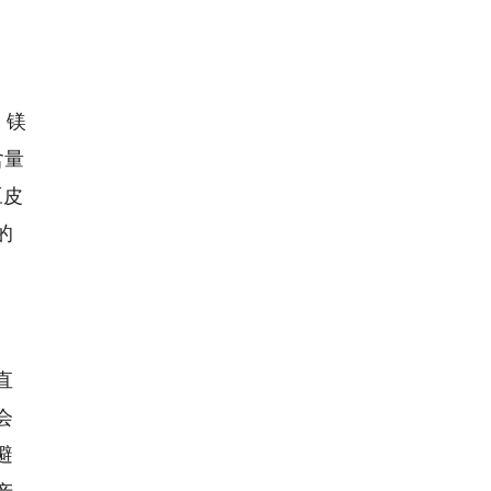
、镁
含量
豆皮
的
直
会
避