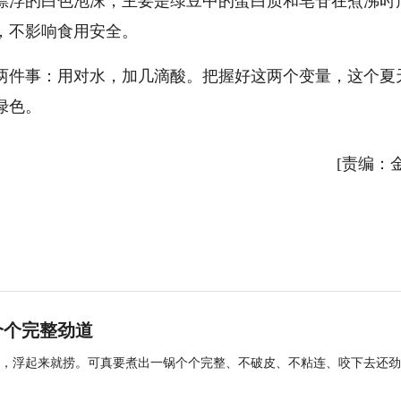
漂浮的白色泡沫，主要是绿豆中的蛋白质和皂苷在煮沸时
，不影响食用安全。
两件事：用对水，加几滴酸。把握好这两个变量，这个夏
绿色。
[责编：
个个完整劲道
，浮起来就捞。可真要煮出一锅个个完整、不破皮、不粘连、咬下去还劲