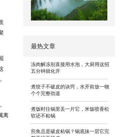
质
聚
最热文章
国
冻肉解冻别直接用水泡，大厨用这招
这
五分钟就化开
，
煮饺子不破皮的诀窍，水开前放一物
个个完整劲道
，
煮饭时往锅里丢一片它，米饭喷香松
属离
软还不粘锅
煎鱼总是破皮粘锅？锅底抹一层它完