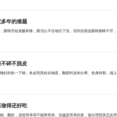
扰多年的难题
，眼睛开始发酸刺痛，眼泪止不住地往下流，切到后面连眼睛都睁不开，
整不碎不脱皮
腌好的鱼一下锅，鱼皮死死粘在锅底，翻面时皮肉分离、鱼身碎裂，端上
店做得还好吃
锅、翻炒，流程简单得不能再简单。但越是简单的菜，做出理想状态反而