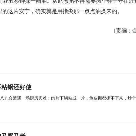
前花五秒钟抹一圈油。从此煮粥不再需要搬个凳子守在灶
房里的这片安宁，确实就是用指尖那一点点油换来的。
[责编：
不粘锅还好使
八九会遭遇一场厨房灾难：肉片下锅粘成一片，鱼皮撕都撕不下来，炒个