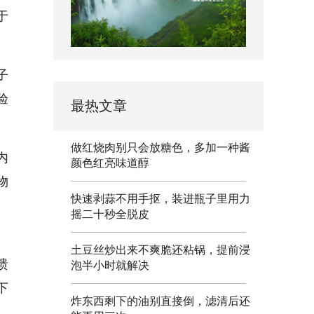
于
子
验
最热文章
做红烧肉别只会放糖色，多加一种酱
内
颜色红亮味道醇
物
快速剥蒜不用手抠，装进瓶子里用力
摇二十秒全脱皮
土豆丝炒出来不爽脆还粘锅，提前浸
溃
泡半小时就解决
下
炸东西剩下的油别直接倒，滤清后还