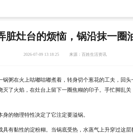
弄脏灶台的烦恼，锅沿抹一圈
2026-07-09 13:18:25
来源：百姓生活资讯
一锅粥在火上咕嘟咕嘟煮着，转身切个葱花的工夫，回头
浇灭了火焰，在灶台上留下一圈焦糊的印子。手忙脚乱关
本身的物理特性决定了它注定要溢锅。
成具有黏性的淀粉糊。当锅底受热，水蒸气上升穿过这层