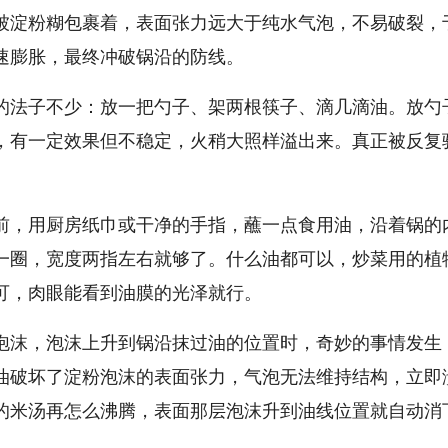
被淀粉糊包裹着，表面张力远大于纯水气泡，不易破裂，
速膨胀，最终冲破锅沿的防线。
的法子不少：放一把勺子、架两根筷子、滴几滴油。放勺
，有一定效果但不稳定，火稍大照样溢出来。真正被反复
。
前，用厨房纸巾或干净的手指，蘸一点食用油，沿着锅的
一圈，宽度两指左右就够了。什么油都可以，炒菜用的植
可，肉眼能看到油膜的光泽就行。
泡沫，泡沫上升到锅沿抹过油的位置时，奇妙的事情发生
油破坏了淀粉泡沫的表面张力，气泡无法维持结构，立即
的米汤再怎么沸腾，表面那层泡沫升到油线位置就自动消