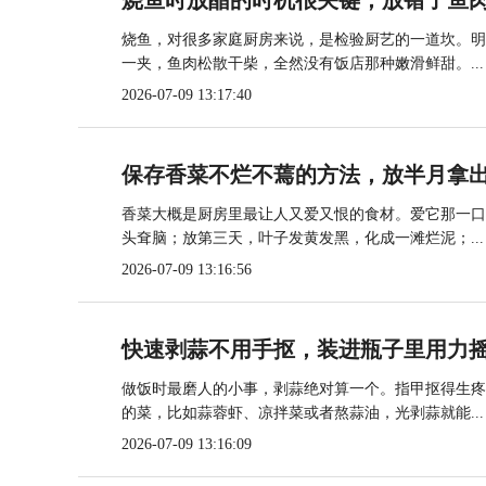
烧鱼时放醋的时机很关键，放错了鱼
烧鱼，对很多家庭厨房来说，是检验厨艺的一道坎。明
一夹，鱼肉松散干柴，全然没有饭店那种嫩滑鲜甜。...
2026-07-09 13:17:40
保存香菜不烂不蔫的方法，放半月拿
香菜大概是厨房里最让人又爱又恨的食材。爱它那一口
头耷脑；放第三天，叶子发黄发黑，化成一滩烂泥；...
2026-07-09 13:16:56
快速剥蒜不用手抠，装进瓶子里用力
做饭时最磨人的小事，剥蒜绝对算一个。指甲抠得生疼
的菜，比如蒜蓉虾、凉拌菜或者熬蒜油，光剥蒜就能...
2026-07-09 13:16:09