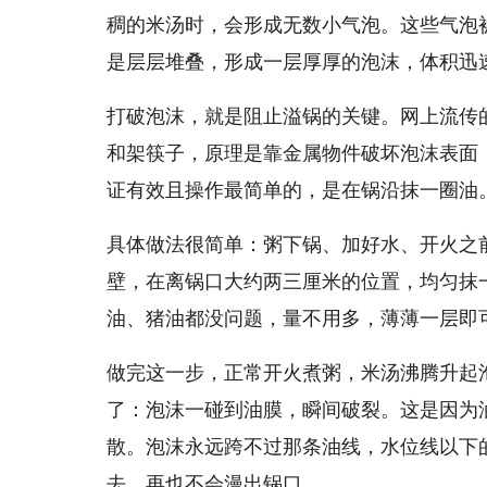
稠的米汤时，会形成无数小气泡。这些气泡
是层层堆叠，形成一层厚厚的泡沫，体积迅
打破泡沫，就是阻止溢锅的关键。网上流传
和架筷子，原理是靠金属物件破坏泡沫表面
证有效且操作最简单的，是在锅沿抹一圈油
具体做法很简单：粥下锅、加好水、开火之
壁，在离锅口大约两三厘米的位置，均匀抹
油、猪油都没问题，量不用多，薄薄一层即
做完这一步，正常开火煮粥，米汤沸腾升起
了：泡沫一碰到油膜，瞬间破裂。这是因为
散。泡沫永远跨不过那条油线，水位线以下
去，再也不会漫出锅口。