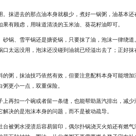
用。抹进去的那点油本身就极少，煮好一锅粥，油基本还
如果有顾虑，用味道清淡的玉米油、葵花籽油即可。
、砂锅、雪平锅还是搪瓷锅，只要抹了油，泡沫一律绕道
锅口太远没用，泡沫还没碰到油就已经溢出去了；正好抹
料的粥，抹油技巧依然有效，但要注意配料本身可能增加
白粥更小一点，双重保险。
子上再扣一个碗或者留一条缝，也能帮助蒸汽排出，减少
它解决的是泡沫本身的问题，而不是被动疏导。
灶台被粥水浸渍后容易留印，偶尔扑锅浇灭火焰还有燃气