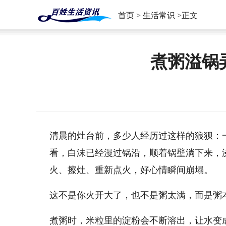
首页
>
生活常识
>正文
煮粥溢锅
清晨的灶台前，多少人经历过这样的狼狈：
看，白沫已经漫过锅沿，顺着锅壁淌下来，
火、擦灶、重新点火，好心情瞬间崩塌。
这不是你火开大了，也不是粥太满，而是粥
煮粥时，米粒里的淀粉会不断溶出，让水变