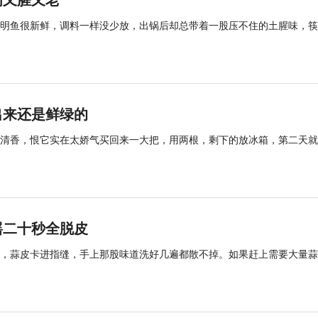
肉又腥又老
明鱼很新鲜，调料一样没少放，出锅后却总带着一股压不住的土腥味，筷
出来还是鲜绿的
清香，恨它实在太娇气买回来一大把，用两根，剩下的放冰箱，第二天就
摇二十秒全脱皮
，蒜皮卡进指缝，手上那股味道洗好几遍都散不掉。如果赶上需要大量蒜