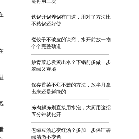
能再用三次
在
铁锅开锅养锅有门道，用对了方法比
不粘锅还好使
煮饺子不破皮的诀窍，水开前放一物
。
个个完整劲道
在
炒青菜总发黄出水？下锅前多做一步
翠绿又爽脆
溢
保存香菜不烂不蔫的方法，放半月拿
出来还是鲜绿的
泡
冻肉解冻别直接用水泡，大厨用这招
五分钟就化开
泄
煮绿豆汤总变红汤？多加一步保证碧
绿清澈不变色