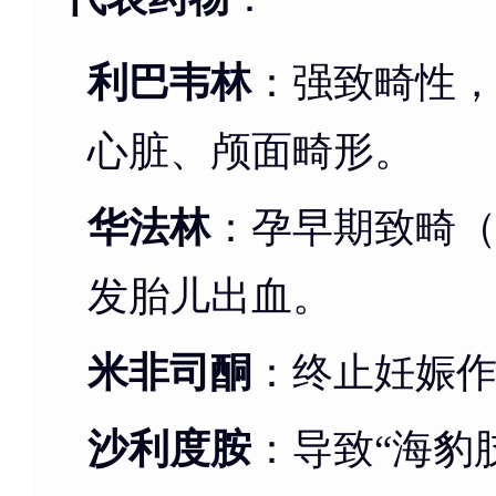
利巴韦林
：强致畸性，
心脏、颅面畸形。
华法林
：孕早期致畸
发胎儿出血。
米非司酮
：终止妊娠
沙利度胺
：导致“海豹