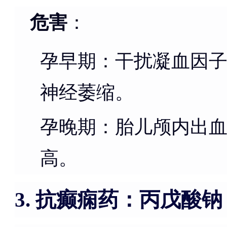
危害
：
孕早期：干扰凝血因
神经萎缩。
孕晚期：胎儿颅内出
高。
抗癫痫药：丙戊酸钠
3.