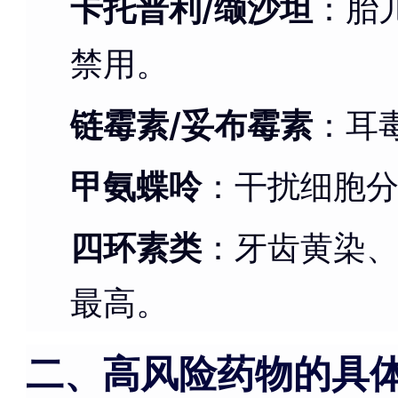
卡托普利/缬沙坦
：胎
禁用。
链霉素/妥布霉素
：耳
甲氨蝶呤
：干扰细胞
四环素类
：牙齿黄染
最高。
二、高风险药物的具