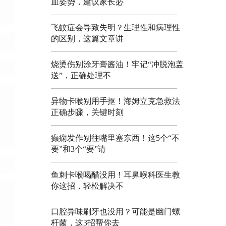
血姿势，建议家长必
飞蚊症会导致失明？生理性和病理性
的区别，这篇文章讲
烧烫伤别涂牙膏酱油！牢记“冲脱泡盖
送”，正确处理不
异物卡喉别用手抠！海姆立克急救法
正确步骤，关键时刻
癫痫发作别往嘴里塞东西！这5个“不
要”和3个“要”请
鱼刺卡喉喝醋没用！耳鼻喉科医生教
你这招，轻松解决不
口腔异味刷牙也没用？可能是幽门螺
杆菌，这3招帮你去