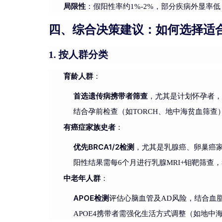
局限性
：假阳性率约1%-2%，部分疾病外显率
四、综合决策建议：如何选择适
按人群分类
1.
育龄人群
：
首选遗传病携带者筛查
，尤其是计划怀孕者，
结合孕前检查（如TORCH、地中海贫血筛查
有癌症家族史者
：
优先BRCA1/2检测
，尤其是乳腺癌、卵巢癌家
阳性结果需每6个月进行乳腺MRI+钼靶筛查
中老年人群
：
APOE检测
评估心脑血管及AD风险，结合血
APOE4携带者需强化生活方式调整（如地中