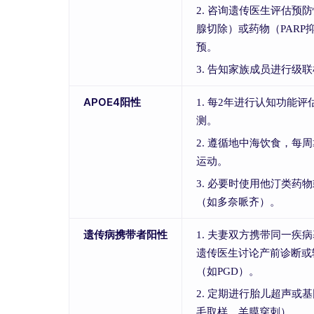
2. 咨询遗传医生评估预
腺切除）或药物（PARP
预。
3. 告知家族成员进行级
APOE4阳性
1. 每2年进行认知功能
测。
2. 遵循地中海饮食，每周
运动。
3. 必要时使用他汀类药
（如多奈哌齐）。
遗传病携带者阳性
1. 夫妻双方携带同一疾
遗传医生讨论产前诊断或
（如PGD）。
2. 定期进行胎儿超声或
毛取样、羊膜穿刺）。