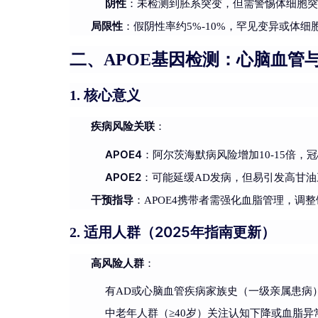
阴性
：未检测到胚系突变，但需警惕体细胞
局限性
：假阴性率约5%-10%，罕见变异或体
二、APOE基因检测：心脑血管
核心意义
1.
疾病风险关联
：
APOE4
：阿尔茨海默病风险增加10-15倍，
APOE2
：可能延缓AD发病，但易引发高甘
干预指导
：APOE4携带者需强化血脂管理，调
适用人群（2025年指南更新）
2.
高风险人群
：
有AD或心脑血管疾病家族史（一级亲属患病
中老年人群（≥40岁）关注认知下降或血脂异