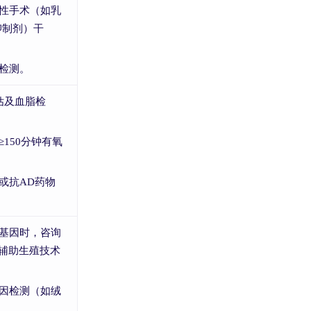
防性手术（如乳
抑制剂）干
联检测。
评估及血脂检
≥150分钟有氧
物或抗AD药物
病基因时，咨询
辅助生殖技术
基因检测（如绒