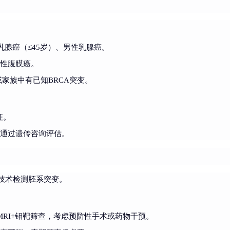
乳腺癌（≤45岁）、男性乳腺癌。
发性腹膜癌。
家族中有已知BRCA突变。
征。
需通过遗传咨询评估。
S技术检测胚系突变。
MRI+钼靶筛查，考虑预防性手术或药物干预。