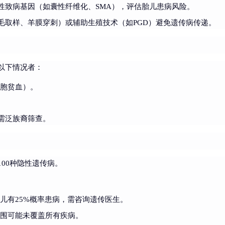
性致病基因（如囊性纤维化、SMA），评估胎儿患病风险。
毛取样、羊膜穿刺）或辅助生殖技术（如PGD）避免遗传病传递。
以下情况者：
细胞贫血）。
。
需泛族裔筛查。
100种隐性遗传病。
儿有25%概率患病，需咨询遗传医生。
范围可能未覆盖所有疾病。