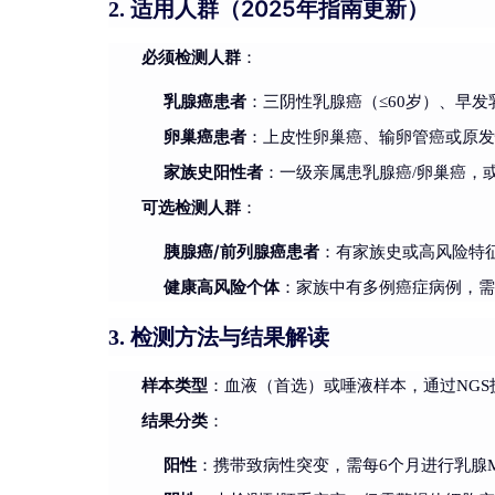
适用人群（2025年指南更新）
2.
必须检测人群
：
乳腺癌患者
：三阴性乳腺癌（≤60岁）、早发
卵巢癌患者
：上皮性卵巢癌、输卵管癌或原
家族史阳性者
：一级亲属患乳腺癌/卵巢癌，或
可选检测人群
：
胰腺癌/前列腺癌患者
：有家族史或高风险特
健康高风险个体
：家族中有多例癌症病例，
检测方法与结果解读
3.
样本类型
：血液（首选）或唾液样本，通过NG
结果分类
：
阳性
：携带致病性突变，需每6个月进行乳腺