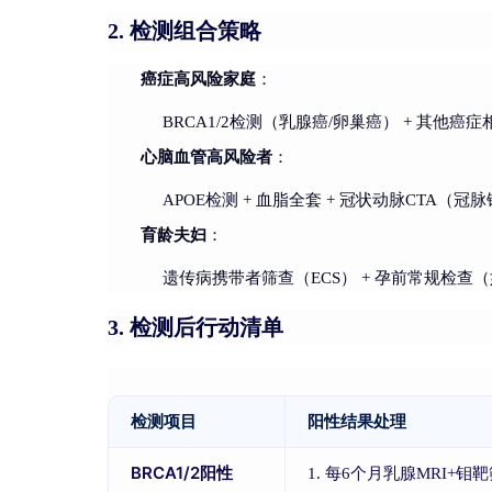
检测组合策略
2.
癌症高风险家庭
：
BRCA1/2检测（乳腺癌/卵巢癌） + 其他癌症
心脑血管高风险者
：
APOE检测 + 血脂全套 + 冠状动脉CTA（
育龄夫妇
：
遗传病携带者筛查（ECS） + 孕前常规检查
检测后行动清单
3.
检测项目
阳性结果处理
BRCA1/2阳性
1. 每6个月乳腺MRI+钼