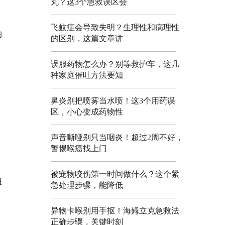
丸？这3个急救误区会
飞蚊症会导致失明？生理性和病理性
均
的区别，这篇文章讲
误服药物怎么办？别等救护车，这几
种家庭催吐方法要知
鼻炎别把喷雾当水喷！这3个用药误
区，小心变成药物性
声音嘶哑别只当咽炎！超过2周不好，
警惕喉癌找上门
被宠物咬伤第一时间做什么？这个紧
扭
急处理步骤，能降低
异物卡喉别用手抠！海姆立克急救法
正确步骤，关键时刻