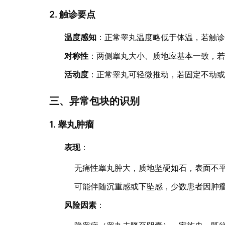
2. 触诊要点
温度感知
：正常睾丸温度略低于体温，若触
对称性
：两侧睾丸大小、质地应基本一致，
活动度
：正常睾丸可轻微推动，若固定不动
三、异常包块的识别
1. 睾丸肿瘤
表现
：
无痛性睾丸肿大，质地坚硬如石，表面不
可能伴随沉重感或下坠感，少数患者因肿
风险因素
：