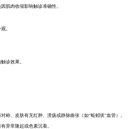
免因肌肉收缩影响触诊准确性。
外观。
。
响触诊效果。
对称、皮肤有无红肿、溃疡或静脉曲张（如“蚯蚓状”血管）。
否有异常隆起或色素沉着。