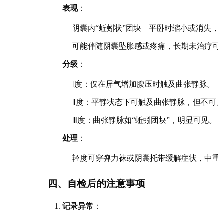
表现
：
阴囊内“蚯蚓状”团块，平卧时缩小或消失
可能伴随阴囊坠胀感或疼痛，长期未治疗
分级
：
Ⅰ度：仅在屏气增加腹压时触及曲张静脉。
Ⅱ度：平静状态下可触及曲张静脉，但不可
Ⅲ度：曲张静脉如“蚯蚓团块”，明显可见。
处理
：
轻度可穿弹力袜或阴囊托带缓解症状，中
四、自检后的注意事项
记录异常
：