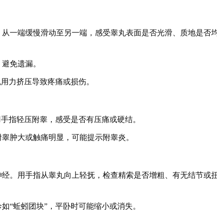
，从一端缓慢滑动至另一端，感受睾丸表面是否光滑、质地是否
，避免遗漏。
免用力挤压导致疼痛或损伤。
用手指轻压附睾，感受是否有压痛或硬结。
附睾肿大或触痛明显，可能提示附睾炎。
神经。用手指从睾丸向上轻抚，检查精索是否增粗、有无结节或
如“蚯蚓团块”，平卧时可能缩小或消失。