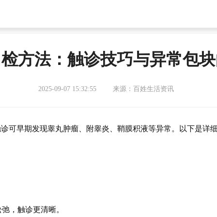
自检方法：触诊技巧与异常包块
2025-09-07 15:32:55
来源：百姓生活资讯
触诊可早期发现睾丸肿瘤、附睾炎、鞘膜积液等异常。以下是详
松弛，触诊更清晰。