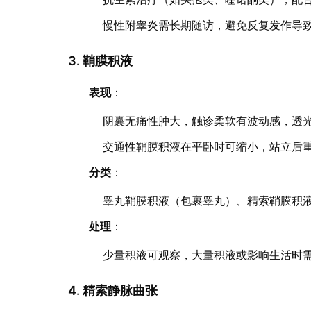
慢性附睾炎需长期随访，避免反复发作导
3. 鞘膜积液
表现
：
阴囊无痛性肿大，触诊柔软有波动感，透
交通性鞘膜积液在平卧时可缩小，站立后
分类
：
睾丸鞘膜积液（包裹睾丸）、精索鞘膜积
处理
：
少量积液可观察，大量积液或影响生活时
4. 精索静脉曲张