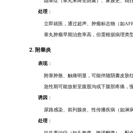
隐睾症（睾丸未降至阴囊）、家族史、既
处理
：
立即就医，通过超声、肿瘤标志物（如AFP、
睾丸肿瘤早期治愈率高，但需根据病理类
2. 附睾炎
表现
：
附睾肿胀、触痛明显，可能伴随阴囊皮肤
急性期可能放射至腹股沟或下腹部疼痛，
诱因
：
尿路感染、前列腺炎、性传播疾病（如淋
处理
：
抗生素治疗（如头孢类、喹诺酮类），配