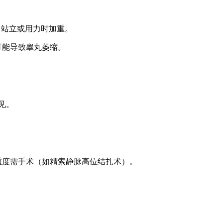
，站立或用力时加重。
可能导致睾丸萎缩。
见。
重度需手术（如精索静脉高位结扎术）。