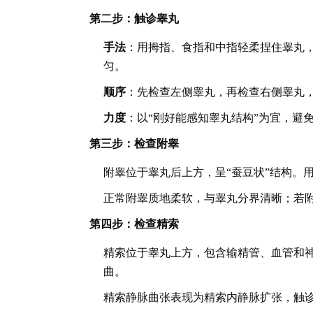
第二步：触诊睾丸
手法
：用拇指、食指和中指轻柔捏住睾丸
匀。
顺序
：先检查左侧睾丸，再检查右侧睾丸
力度
：以“刚好能感知睾丸结构”为宜，避
第三步：检查附睾
附睾位于睾丸后上方，呈“蚕豆状”结构。
正常附睾质地柔软，与睾丸分界清晰；若
第四步：检查精索
精索位于睾丸上方，包含输精管、血管和
曲。
精索静脉曲张表现为精索内静脉扩张，触诊