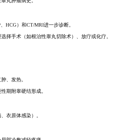
往睾丸肿瘤病史。
HCG）和CT/MRI进一步诊断。
型选择手术（如根治性睾丸切除术）、放疗或化疗。
红肿、发热。
慢性期附睾硬结形成。
病、衣原体感染）。
合局部冷敷减轻疼痛。