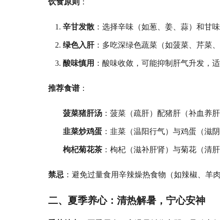
饮食原则
：
辛甘发散
：选择辛味（如葱、姜、蒜）和甘
绿色入肝
：多吃深绿色蔬菜（如菠菜、芹菜
酸味慎用
：酸味收敛，可能抑制肝气升发，
推荐食谱
：
菠菜猪肝汤
：菠菜（疏肝）配猪肝（补血养肝
韭菜炒鸡蛋
：韭菜（温阳行气）与鸡蛋（滋
枸杞菊花茶
：枸杞（滋补肝肾）与菊花（清肝
禁忌
：避免过量食用辛辣燥热食物（如辣椒、羊
二、夏季养心：清热解暑，宁心安神