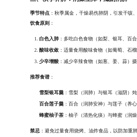
季节特点
：秋季属金，干燥易伤肺阴，引发干咳
饮食原则
：
白色入肺
：多吃白色食物（如梨、银耳、百
酸味收敛
：适量食用酸味食物（如葡萄、石
少辛增酸
：减少辛辣食物（如葱、姜、蒜）
推荐食谱
：
雪梨银耳羹
：雪梨（润肺）与银耳（滋阴）炖
百合莲子羹
：百合（润肺安神）与莲子（养
蜂蜜柚子茶
：柚子（清热化痰）与蜂蜜（润
禁忌
：避免过量食用烧烤、油炸食品，以防加重