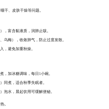
、咽干、皮肤干燥等问题。
合），富含黏液质，润肺止咳。
榴、乌梅），收敛肺气，防止过度发散。
摄入，避免加重秋燥。
煮，加冰糖调味，每日1小碗。
心）同煮，适合秋季失眠者。
燥）泡水，晨起饮用可缓解便秘。
肺热。