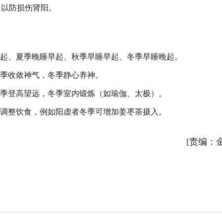
，以防损伤肾阳。
早起、夏季晚睡早起、秋季早睡早起、冬季早睡晚起。
秋季收敛神气，冬季静心养神。
秋季登高望远，冬季室内锻炼（如瑜伽、太极）。
活调整饮食，例如阳虚者冬季可增加姜枣茶摄入。
[责编：