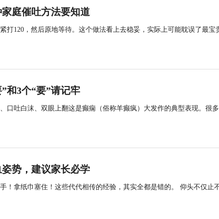
种家庭催吐方法要知道
紧打120，然后原地等待。这个做法看上去稳妥，实际上可能耽误了最宝
”和3个“要”请记牢
、口吐白沫、双眼上翻这是癫痫（俗称羊癫疯）大发作的典型表现。很多
血姿势，建议家长必学
手！拿纸巾塞住！这些代代相传的经验，其实全都是错的。 仰头不仅止