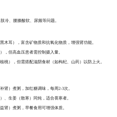
寒肢冷、腰膝酸软、尿频等问题。
、黑木耳），富含矿物质和抗氧化物质，增强肾功能。
菜），但高血压患者需控制摄入量。
、核桃），但需搭配滋阴食材（如枸杞、山药）以防上火。
补肾）煮粥，加红糖调味，每周2-3次。
血）、生姜（散寒）同炖，适合畏寒者。
脾益肾）煮粥，早餐食用可增强体质。