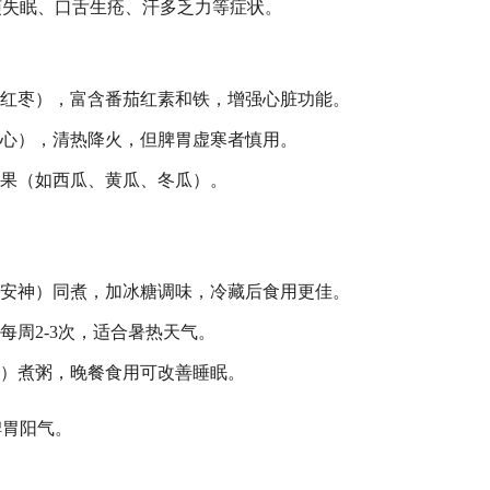
烦失眠、口舌生疮、汗多乏力等症状。
、红枣），富含番茄红素和铁，增强心脏功能。
子心），清热降火，但脾胃虚寒者慎用。
瓜果（如西瓜、黄瓜、冬瓜）。
肺安神）同煮，加冰糖调味，冷藏后食用更佳。
每周2-3次，适合暑热天气。
血）煮粥，晚餐食用可改善睡眠。
脾胃阳气。