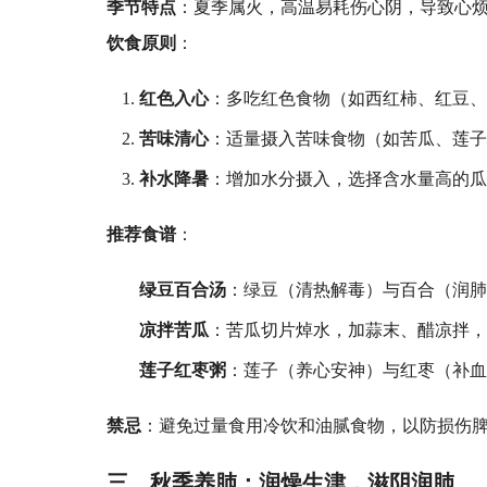
季节特点
：夏季属火，高温易耗伤心阴，导致心
饮食原则
：
红色入心
：多吃红色食物（如西红柿、红豆
苦味清心
：适量摄入苦味食物（如苦瓜、莲
补水降暑
：增加水分摄入，选择含水量高的
推荐食谱
：
绿豆百合汤
：绿豆（清热解毒）与百合（润
凉拌苦瓜
：苦瓜切片焯水，加蒜末、醋凉拌，
莲子红枣粥
：莲子（养心安神）与红枣（补
禁忌
：避免过量食用冷饮和油腻食物，以防损伤
三、秋季养肺：润燥生津，滋阴润肺