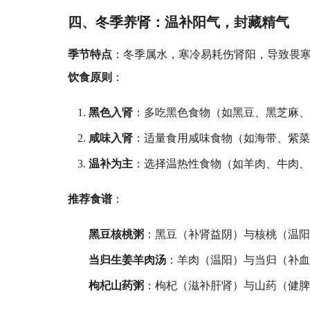
四、冬季养肾：温补阳气，封藏精气
季节特点
：冬季属水，寒冷易耗伤肾阳，导致畏
饮食原则
：
黑色入肾
：多吃黑色食物（如黑豆、黑芝麻
咸味入肾
：适量食用咸味食物（如海带、紫
温补为主
：选择温热性食物（如羊肉、牛肉
推荐食谱
：
黑豆核桃粥
：黑豆（补肾益阴）与核桃（温阳
当归生姜羊肉汤
：羊肉（温阳）与当归（补
枸杞山药粥
：枸杞（滋补肝肾）与山药（健