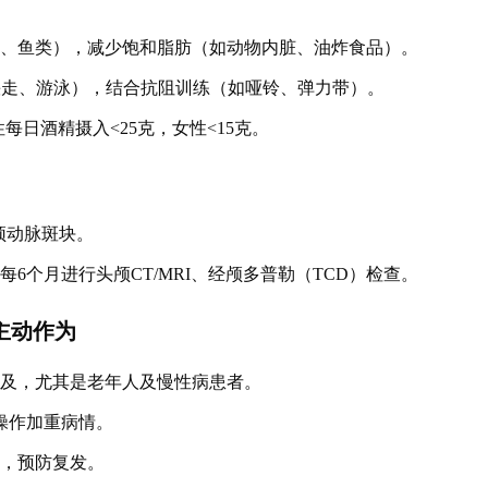
菜、鱼类），减少饱和脂肪（如动物内脏、油炸食品）。
如快走、游泳），结合抗阻训练（如哑铃、弹力带）。
每日酒精摄入<25克，女性<15克。
颈动脉斑块。
6个月进行头颅CT/MRI、经颅多普勒（TCD）检查。
主动作为
普及，尤其是老年人及慢性病患者。
操作加重病情。
查，预防复发。