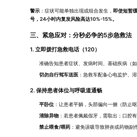
警示
即使短暂缓
：症状可能单独出现或组合发生，
号，24小时内复发风险高达10%-15%。
三、紧急应对：分秒必争的5步急救法
1. 立即拨打急救电话（120）
准确告知患者症状、发病时间、基础疾病（
切勿自行驾车送医
：急救车配备心电监护、
2. 保持患者体位与呼吸道通畅
平卧位
：让患者平躺，头部偏向一侧（防止
清除异物
：若患者佩戴假牙，需取出；口腔
禁止喂食/喂药
：避免误吸导致肺炎或药物副