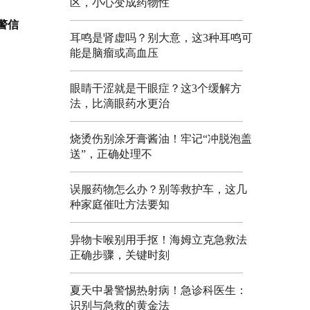
区，小心变成药物性
警信
耳鸣是肾虚吗？别大意，这3种耳鸣可
能是脑瘤或高血压
眼睛干涩就是干眼症？这3个缓解方
法，比滴眼药水更治
烧烫伤别涂牙膏酱油！牢记“冲脱泡盖
送”，正确处理不
误服药物怎么办？别等救护车，这几
种家庭催吐方法要知
异物卡喉别用手抠！海姆立克急救法
正确步骤，关键时刻
夏天中暑警惕热射病！急诊科医生：
识别与急救的黄金法