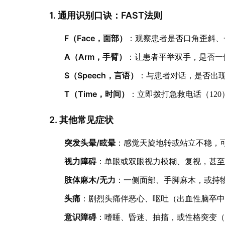
1. 通用识别口诀：FAST法则
F（Face，面部）
：观察患者是否口角歪斜、
A（Arm，手臂）
：让患者平举双手，是否一
S（Speech，言语）
：与患者对话，是否出
T（Time，时间）
：立即拨打急救电话（12
2. 其他常见症状
突发头晕/眩晕
：感觉天旋地转或站立不稳，
视力障碍
：单眼或双眼视力模糊、复视，甚
肢体麻木/无力
：一侧面部、手脚麻木，或持
头痛
：剧烈头痛伴恶心、呕吐（出血性脑卒
意识障碍
：嗜睡、昏迷、抽搐，或性格突变