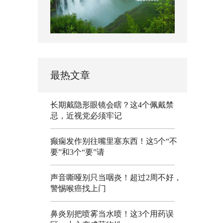
最热文章
长期戴隐形眼镜会瞎？这4个佩戴禁
忌，近视党必须牢记
癫痫发作别往嘴里塞东西！这5个“不
要”和3个“要”请
声音嘶哑别只当咽炎！超过2周不好，
警惕喉癌找上门
鼻炎别把喷雾当水喷！这3个用药误