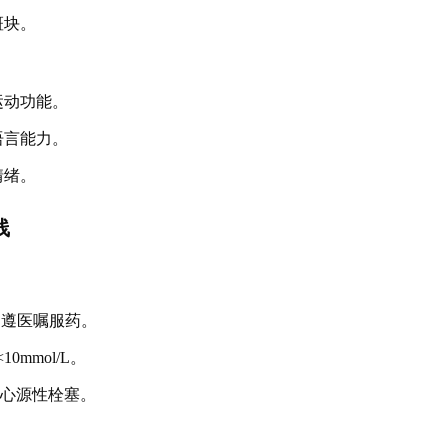
斑块。
运动功能。
语言能力。
情绪。
线
，遵医嘱服药。
0mmol/L。
防心源性栓塞。