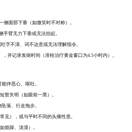
一侧面部下垂（如微笑时不对称）。
侧手臂无力下垂或无法抬起。
现吐字不清、词不达意或无法理解指令。
0），并记录发病时间（溶栓治疗黄金窗口为4.5小时内）。
可能伴恶心、呕吐。
至短暂失明（如眼前一黑）。
物坠落、行走拖步。
中常见），或与平时不同的头痛性质。
（如烦躁、淡漠）。