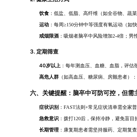
饮食
：低盐、低脂、高纤维（如全谷物、蔬
运动
：每周≥150分钟中等强度有氧运动（
戒烟限酒
：吸烟者脑卒中风险增加2-4倍；男性
3. 定期筛查
40岁以上
：每年测血压、血糖、血脂，评估
高危人群
（如高血压、糖尿病、房颤患者）：每
六、关键提醒：脑卒中可防可控，但需
症状识别
：FAST法则+常见症状清单需全家
急救意识
：拨打120后，保持冷静，避免盲目
长期管理
：康复期患者需坚持服药、定期复