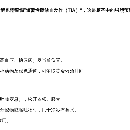
解也需警惕“短暂性脑缺血发作（TIA）”，这是脑卒中的强烈预
如高血压、糖尿病）及当前位置。
溶栓药物及绿色通道，可争取黄金救治时间。
呕吐物窒息），松开衣领、腰带。
有分泌物或呕吐物时，用干净纱布擦拭。
作用。