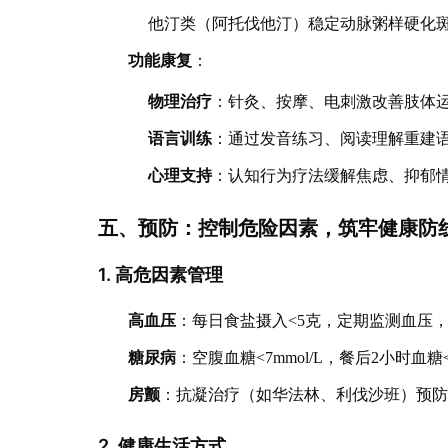
他汀类（阿托伐他汀）稳定动脉粥样硬化
功能康复
：
物理治疗
：针灸、按摩、电刺激改善肢体
语言训练
：通过发音练习、阅读理解重建
心理支持
：认知行为疗法缓解焦虑、抑郁
五、预防：控制危险因素，筑牢健康防
1. 高危因素管理
高血压
：每日食盐摄入<5克，定期监测血压
糖尿病
：空腹血糖<7mmol/L，餐后2小时血糖<1
房颤
：抗凝治疗（如华法林、利伐沙班）预
2. 健康生活方式