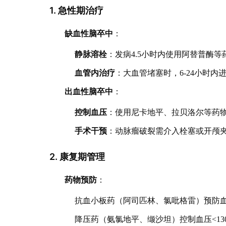
1. 急性期治疗
缺血性脑卒中
：
静脉溶栓
：发病4.5小时内使用阿替普酶
血管内治疗
：大血管堵塞时，6-24小时内
出血性脑卒中
：
控制血压
：使用尼卡地平、拉贝洛尔等药
手术干预
：动脉瘤破裂需介入栓塞或开颅
2. 康复期管理
药物预防
：
抗血小板药（阿司匹林、氯吡格雷）预防
降压药（氨氯地平、缬沙坦）控制血压<130/