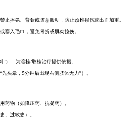
则禁止摇晃、背驮或随意搬动，防止颈椎损伤或出血加重。
体或塞入毛巾，避免骨折或肌肉拉伤。
歪斜”），为溶栓/取栓治疗提供依据。
“先头晕，5分钟后出现右侧肢体无力”）。
常用药物（如降压药、抗凝药）。
术史、过敏史）。