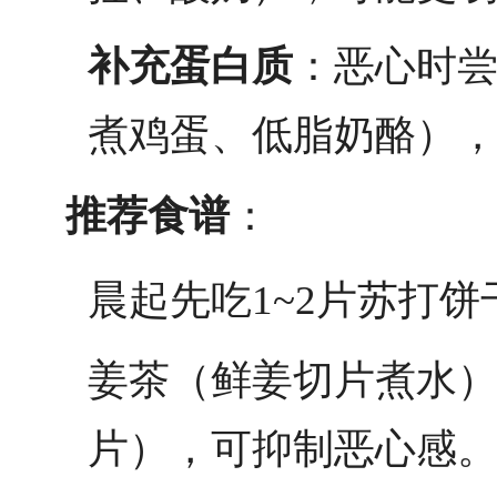
补充蛋白质
：恶心时
煮鸡蛋、低脂奶酪）
推荐食谱
：
晨起先吃1~2片苏打
姜茶（鲜姜切片煮水
片），可抑制恶心感