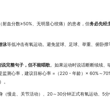
）
射血分数≥50%、无明显心绞痛）的患者，但
务必先经
游泳
等低冲击有氧运动。避免篮球、足球、举重、俯卧撑
能说完整句子，但不能唱歌
。如果运动时说话断断续续、
心率，建议目标心率 =（220 - 年龄）× 60%～70
分）。
热身（慢走、关节活动）、20～30分钟正式有氧运动、5分