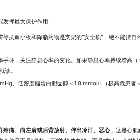
能发挥最大保护作用：
雷等抗血小板和降脂药物是支架的“安全锁”，绝不能擅自
率手环，关注静息心率的变化。如果静息心率持续增高（
时就诊。
mmHg、低密度脂蛋白胆固醇＜1.8 mmol/L（极高危患者
。
样疼痛、向左肩或后背放射、伴出冷汗、恶心
，这是心肌