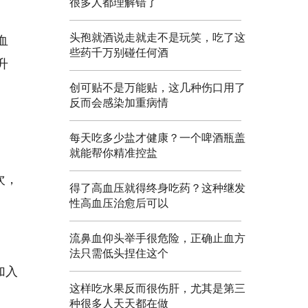
很多人都理解错了
头孢就酒说走就走不是玩笑，吃了这
血
些药千万别碰任何酒
升
创可贴不是万能贴，这几种伤口用了
反而会感染加重病情
每天吃多少盐才健康？一个啤酒瓶盖
就能帮你精准控盐
次，
得了高血压就得终身吃药？这种继发
性高血压治愈后可以
流鼻血仰头举手很危险，正确止血方
法只需低头捏住这个
加入
这样吃水果反而很伤肝，尤其是第三
种很多人天天都在做