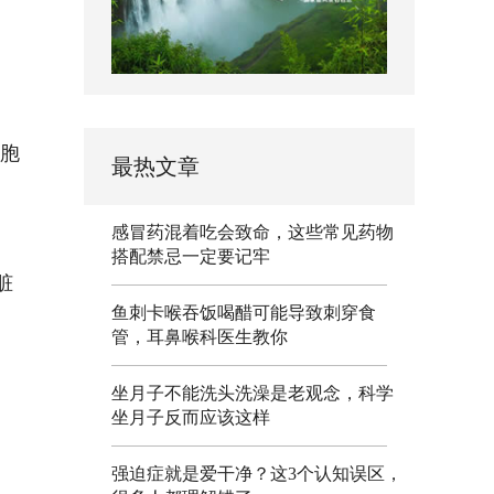
细胞
最热文章
感冒药混着吃会致命，这些常见药物
搭配禁忌一定要记牢
脏
鱼刺卡喉吞饭喝醋可能导致刺穿食
管，耳鼻喉科医生教你
坐月子不能洗头洗澡是老观念，科学
坐月子反而应该这样
强迫症就是爱干净？这3个认知误区，