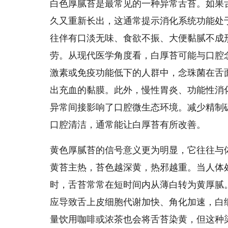
白色厚腻苔是最常见的一种异常舌苔。如果
久又重新长出，这通常提示消化系统功能处
往伴有口淡无味、食欲不振、大便黏腻不成
劳。从现代医学角度看，白厚苔可能与口腔
激素或免疫功能低下的人群中，念珠菌在舌
出充血的黏膜。此外，慢性胃炎、功能性消
异常间接影响了口腔微生态环境。减少精制
口腔清洁，通常能让白厚苔有所改善。
黄色厚腻苔的信号意义更为明显，它往往与
黄苔主热，苔色越深黄，热邪越重。当人体
时，舌苔常常在短时间内从薄白转为黄厚腻
应导致舌上皮细胞代谢加快、角化加速，白
量饮用咖啡或浓茶也会将舌苔染黄，但这种