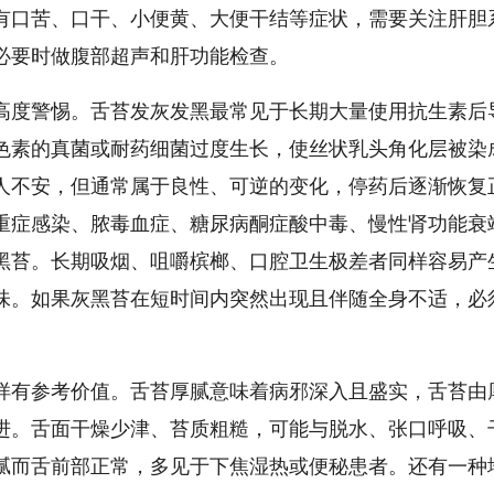
有口苦、口干、小便黄、大便干结等症状，需要关注肝胆
必要时做腹部超声和肝功能检查。
高度警惕。舌苔发灰发黑最常见于长期大量使用抗生素后
色素的真菌或耐药细菌过度生长，使丝状乳头角化层被染
人不安，但通常属于良性、可逆的变化，停药后逐渐恢复
重症感染、脓毒血症、糖尿病酮症酸中毒、慢性肾功能衰
黑苔。长期吸烟、咀嚼槟榔、口腔卫生极差者同样容易产
味。如果灰黑苔在短时间内突然出现且伴随全身不适，必
样有参考价值。舌苔厚腻意味着病邪深入且盛实，舌苔由
进。舌面干燥少津、苔质粗糙，可能与脱水、张口呼吸、
腻而舌前部正常，多见于下焦湿热或便秘患者。还有一种