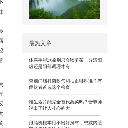
不
往
质
露
最热文章
泌
意
体寒手脚冰凉别只会喝姜茶，分清阳
虚还是阳郁调理才有
查幽门螺杆菌吹气和抽血哪种准？有
为
症状者首选这个检查
作
维生素片能完全替代蔬菜吗？营养师
反
说出了让人扎心的大
大
黄
甩脂机根本甩不出好身材，想减内脏