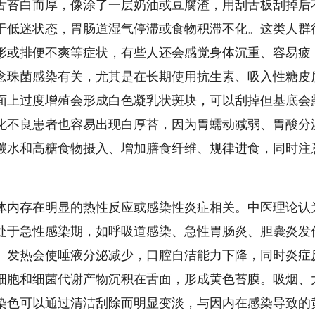
舌苔白而厚，像涂了一层奶油或豆腐渣，用刮舌板刮掉后
于低迷状态，胃肠道湿气停滞或食物积滞不化。这类人群
形或排便不爽等症状，有些人还会感觉身体沉重、容易疲
念珠菌感染有关，尤其是在长期使用抗生素、吸入性糖皮
面上过度增殖会形成白色凝乳状斑块，可以刮掉但基底会
化不良患者也容易出现白厚苔，因为胃蠕动减弱、胃酸分
碳水和高糖食物摄入、增加膳食纤维、规律进食，同时注
体内存在明显的热性反应或感染性炎症相关。中医理论认
处于急性感染期，如呼吸道感染、急性胃肠炎、胆囊炎发
。发热会使唾液分泌减少，口腔自洁能力下降，同时炎症
细胞和细菌代谢产物沉积在舌面，形成黄色苔膜。吸烟、
染色可以通过清洁刮除而明显变淡，与因内在感染导致的