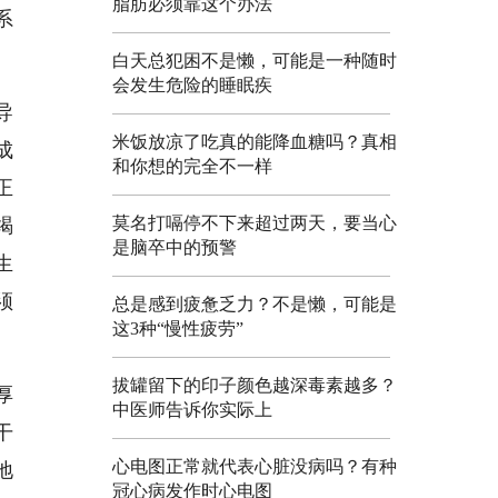
脂肪必须靠这个办法
系
白天总犯困不是懒，可能是一种随时
会发生危险的睡眠疾
导
米饭放凉了吃真的能降血糖吗？真相
成
和你想的完全不一样
正
莫名打嗝停不下来超过两天，要当心
竭
是脑卒中的预警
生
须
总是感到疲惫乏力？不是懒，可能是
这3种“慢性疲劳”
拔罐留下的印子颜色越深毒素越多？
厚
中医师告诉你实际上
干
心电图正常就代表心脏没病吗？有种
地
冠心病发作时心电图