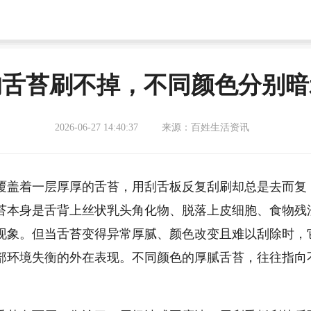
的舌苔刷不掉，不同颜色分别暗
2026-06-27 14:40:37
来源：百姓生活资讯
覆盖着一层厚厚的舌苔，用刮舌板反复刮刷却总是去而复
苔本身是舌背上丝状乳头角化物、脱落上皮细胞、食物残
现象。但当舌苔变得异常厚腻、颜色改变且难以刮除时，
部环境失衡的外在表现。不同颜色的厚腻舌苔，往往指向