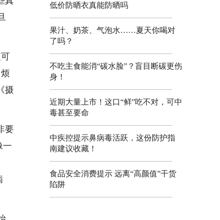
些真
低价防晒衣真能防晒吗
旦
果汁、奶茶、气泡水……夏天你喝对
了吗？
便可
不吃主食能消“碳水脸”？盲目断碳更伤
，烦
身！
《摄
近期大量上市！这口“鲜”吃不对，可中
毒甚至要命
非要
中疾控提示鼻病毒活跃，这份防护指
像一
南建议收藏！
食品安全消费提示 远离“高颜值”干货
病
陷阱
始