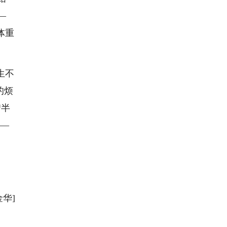
—
体重
生不
的烦
“半
——
金华]