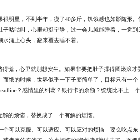
果很明显，不到半年，瘦了40多斤，饥饿感也如影随形。
肚子咕咕叫，心里却挺宁静，过一会儿就能睡着，一觉到
潮水涌上心头，翻来覆去睡不着。
里堵得慌，心里就别想安生。如果非要把肚子撑得圆滚滚才
。而饿的时候，世界似乎一下子变简单了，目标只有一个
adline？感情里的纠葛？银行卡的余额？统统比不上一
无解的烦恼，替换成了一个有解的烦恼。
一个可以克服、可以适应、可以应对的烦恼。要么吃点东