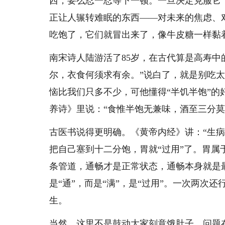
西，要么忍一忍等下一顿。一旦决定克服它
正让人辗转难眠的东西——对未来的焦虑、
吃饱了，它们就冒出来了，像牛皮糖一样黏
南宋诗人陆游活了85岁，在古代算是高寿中
尔，衣食何须求有余。”说白了，就是别吃
恼比我们只多不少，可他懂得“半饥半饱”
养诗》里说：“食惟半饱无兼味，酒至三分莫
古医书说得更明确。《黄帝内经》讲：“生
把自己塞到十二分饱，胃就“过用”了。胃属
条管道，通畅才是正常状态，通畅本身就是
是“通”，而是“满”，是“过用”。一次两
生。
当然，这里不是鼓动大家刻意饿肚子。问题