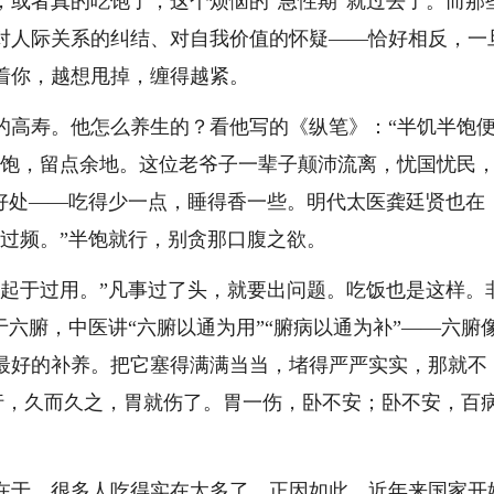
，或者真的吃饱了，这个烦恼的“急性期”就过去了。而那
对人际关系的纠结、对自我价值的怀疑——恰好相反，一
着你，越想甩掉，缠得越紧。
的高寿。他怎么养生的？看他写的《纵笔》：“半饥半饱
太饱，留点余地。这位老爷子一辈子颠沛流离，忧国忧民
的好处——吃得少一点，睡得香一些。明代太医龚廷贤也在
过频。”半饱就行，别贪那口腹之欲。
病起于过用。”凡事过了头，就要出问题。吃饭也是这样。
于六腑，中医讲“六腑以通为用”“腑病以通为补”——六腑
最好的补养。把它塞得满满当当，堵得严严实实，那就不
次还行，久而久之，胃就伤了。胃一伤，卧不安；卧不安，百
在于，很多人吃得实在太多了。正因如此，近年来国家开