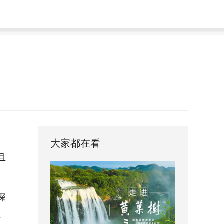
。
大家都在看
且
深
生