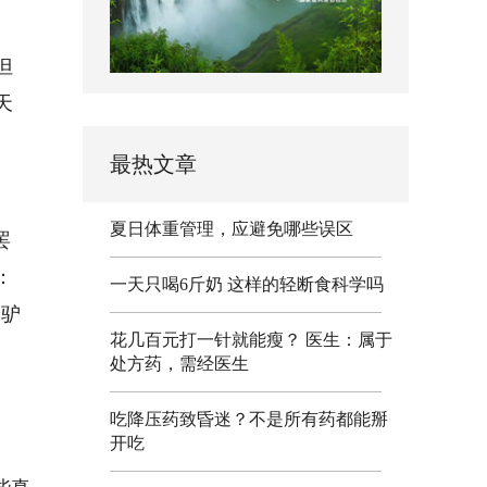
但
天
最热文章
夏日体重管理，应避免哪些误区
罢
：
一天只喝6斤奶 这样的轻断食科学吗
个驴
花几百元打一针就能瘦？ 医生：属于
处方药，需经医生
吃降压药致昏迷？不是所有药都能掰
开吃