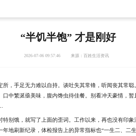
“半饥半饱” 才是刚好
2026-07-06 09:57:46
来源：百姓生活资讯
定所，手足无力难以自持。谈吐失其常锋，听闻丧其常聪
。口中繁涎亟美味，腹内馋虫待佳餐。别看冲天豪情，暂
…
时特别饿，就写了上面的歪词。工作以来，再也没有印象
一年地刷新纪录，体检报告上的异常指标也“一生二、二