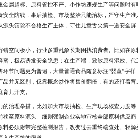
重金属超标、原料管控不严、小作坊违规生产等问题时有
食安全防线，事后抽检、市场整治只能治标，严守生产准
从源头筛除不合格生产主体，守住儿童舌尖第一道安全屏
容错空间极小，行业多重乱象长期困扰消费者。比如在原
蜂蜜，极易诱发安全隐患；在生产端，致敏原料混放、代
售环节问题更为普遍，大量普通食品随意标注“婴童”字样
产品并无区别，仅靠概念炒作将售价翻倍，有的还打着育
庭育儿开支。
力的治理举措，比如加大市场抽检、生产现场核查力度等
前移至原料源头。细则强制企业实地审核全部原料供应商
原料必须附带完整检测报告，改变过去重终端查处、轻源
流入生产线的渠道。