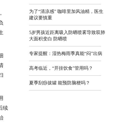
为了“清凉感” 咖啡里加风油精，医生
，
建议要慎重
负
生
5岁男孩近距离吸入防晒喷雾导致双肺
大面积变白 防晒喷
专家提醒：湿热梅雨季真能“闷”出病
细
清
高考临近，“开挂饮食”管用吗？
扫
夏季刮痧拔罐 能预防脑梗吗？
用
后续
抬