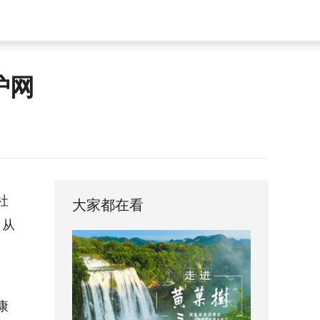
护网
社
大家都在看
，从
康