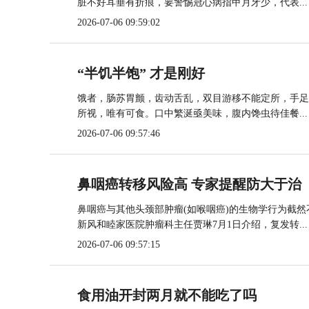
脏不好耳垂有折痕，要警惕冠心病指甲月牙少，代表...
2026-07-06 09:59:02
“半饥半饱” 才是刚好
饿者，肠苏胃颤，齿动舌乱，双目游移不能定所，手足
所视，唯有可食。口中繁涎亟美味，腹内馋虫待佳餐...
2026-07-06 09:57:46
鼻咽癌转移风险高 专家提醒防大于治
鼻咽癌与其他头颈部肿瘤(如喉咽癌)的生物学行为截
新风和睦家医院肿瘤科主任贾琳7月1日介绍，复发转...
2026-07-06 09:57:15
食用油开封两月就不能吃了吗