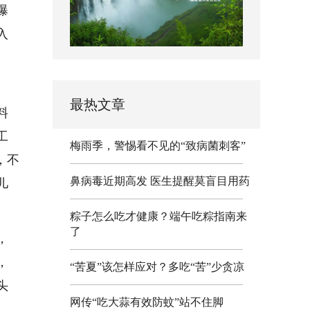
曝
入
最热文章
料
工
梅雨季，警惕看不见的“致病菌刺客”
，不
鼻病毒近期高发 医生提醒莫盲目用药
儿
粽子怎么吃才健康？端午吃粽指南来
了
，
，
“苦夏”该怎样应对？多吃“苦”少贪凉
头
网传“吃大蒜有效防蚊”站不住脚