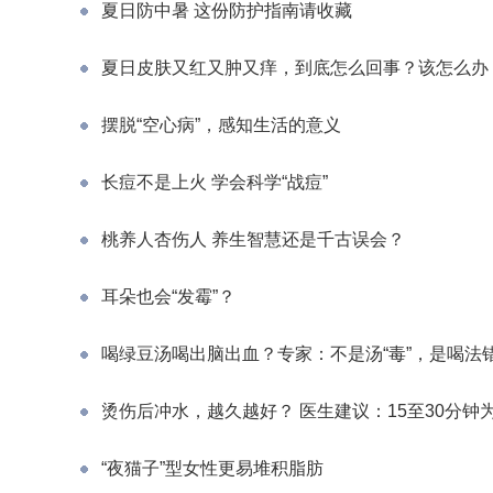
夏日防中暑 这份防护指南请收藏
夏日皮肤又红又肿又痒，到底怎么回事？该怎么办
摆脱“空心病”，感知生活的意义
长痘不是上火 学会科学“战痘”
桃养人杏伤人 养生智慧还是千古误会？
耳朵也会“发霉”？
喝绿豆汤喝出脑出血？专家：不是汤“毒”，是喝法
烫伤后冲水，越久越好？ 医生建议：15至30分钟
“夜猫子”型女性更易堆积脂肪