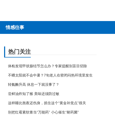
情感往事
热门关注
体检发现甲状腺结节怎么办？专家提醒别盲目切除
不晒太阳就不会中暑？7旬老人在密闭闷热环境里发生
转氨酶升高 休息一下就没事了？
尝鲜油炸知了猴 美味还须防过敏
这样睡比熬夜还伤身，抓住这个“黄金补觉点”很关
别把红霉素软膏当“万能药” 小心催生“耐药菌”