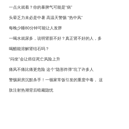
一点火就着？你的暴脾气可能是“病”
头晕乏力未必是中暑 高温天警惕 “热中风”
每晚少睡80分钟可能让人发胖
一喝水就尿多，说明肾脏不好？真正肾不好的人，多
喝醋能溶解肾结石吗？
“闷坐”会让癌症死亡风险上升
痛风不痛比痛更危险 这个“隐形炸弹”坑了许多人
警惕厨房沉默杀手！一顿家常饭引发的重度中毒， 这
肽注射热潮背后暗藏隐忧