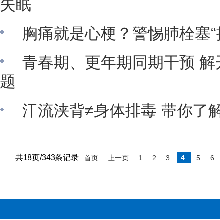
失眠
胸痛就是心梗？警惕肺栓塞“
青春期、更年期同期干预 解
题
汗流浃背≠身体排毒 带你了
共18页/343条记录
首页
上一页
1
2
3
4
5
6
百姓生活资讯版权所有